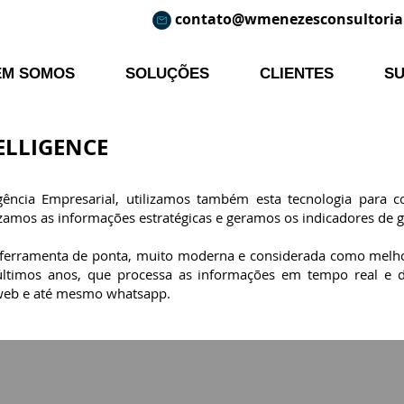
contato@wmenezesconsultoria
EM SOMOS
SOLUÇÕES
CLIENTES
S
TELLIGENCE
gência Empresarial, utilizamos também
esta tecnologia para 
izamos as informações estratégicas e geramos os indicadores de g
erramenta de ponta, muito moderna e considerada como melhor 
ltimos anos, que processa as informações em tempo real e di
a web e até mesmo whatsapp.