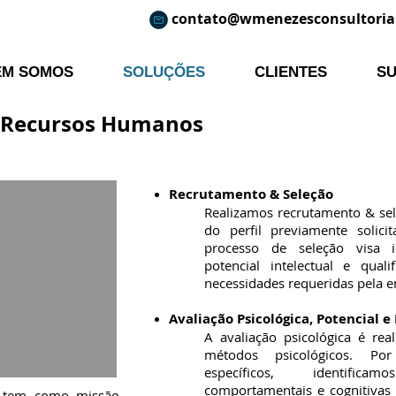
contato@wmenezesconsultoria
EM SOMOS
SOLUÇÕES
CLIENTES
S
 Recursos Humanos
Recrutamento & Seleção
Realizamos recrutamento & sel
do perfil previamente solici
processo de seleção visa i
potencial intelectual e qual
necessidades requeridas pela 
Avaliação Psicológica, Potencial 
A avaliação psicológica é rea
métodos psicológicos. Po
específicos, identific
comportamentais e cognitivas 
H tem como missão