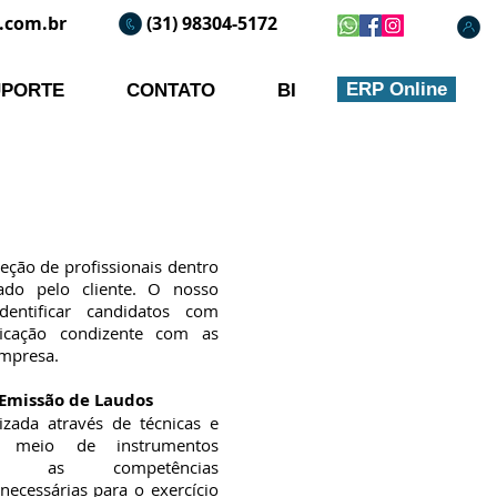
.com.br
(31) 98304-5172
ERP Online
UPORTE
CONTATO
BI
eção de profissionais dentro
tado pelo cliente. O nosso
dentificar candidatos com
ificação condizente com as
empresa.
e Emissão de Laudos
lizada através de técnicas e
r meio de instrumentos
amos as competências
necessárias para o exercício