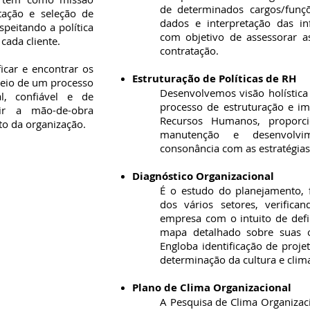
de determinados cargos/funçõ
tação e seleção de
dados e interpretação das i
espeitando a política
com objetivo de assessorar 
 cada cliente.
contratação.
ficar e encontrar os
Estruturação de Políticas de RH
meio de um processo
Desenvolvemos visão holística
nal, confiável e de
processo de estruturação e i
rir a mão-de-obra
Recursos Humanos, proporc
to da organização.
manutenção e desenvolv
consonância com as estratégias
Diagnóstico Organizacional
É o estudo do planejamento, 
dos vários setores, verifican
empresa com o intuito de defi
mapa detalhado sobre suas o
Engloba identificação de proje
determinação da cultura e clim
Plano de Clima Organizacional
A Pesquisa de Clima Organizac