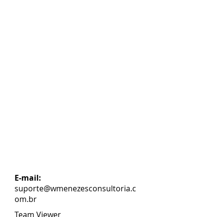
SUPORTE REMOTO
E-mail:
suporte@wmenezesconsultoria.c
om.br
Team Viewer