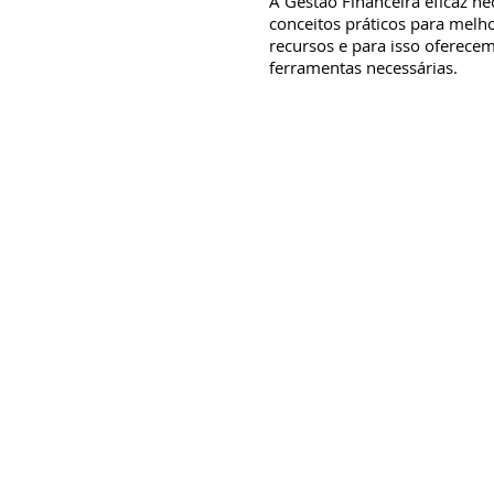
A Gestão Financeira eficaz ne
conceitos práticos para melh
recursos e para isso oferece
ferramentas necessárias.
WMenezes Consultoria Empresarial
Rua Sapucaí Mirim, nº. 302 | 201
CEP 31-710-130 | Itapuã
| Pampulha
Belo Horizonte | MG