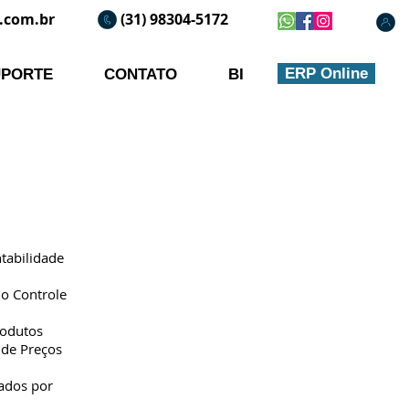
.com.br
(31) 98304-5172
ERP Online
UPORTE
CONTATO
BI
tabilidade
o Controle
rodutos
 de Preços
ados por