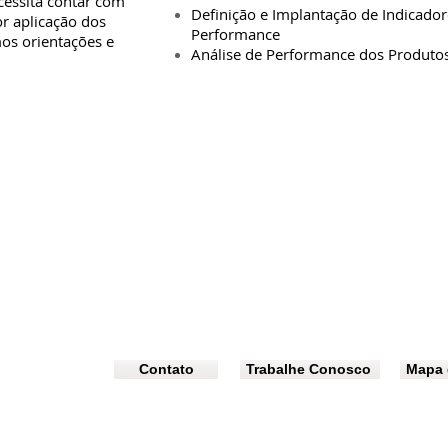
cessita contar com
Definição e Implantação de Indicador
or aplicação dos
Performance
mos orientações e
Análise de Performance dos Produto
Contatos:
Tel.: (31) 98304-5172
contato@wmenezesconsultoria.com.br
www.wmenezesconsultoria.com.br
Contato
Trabalhe Conosco
Mapa 