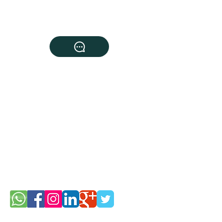
WMenezes Consultoria Empresarial
Rua Sapucaí Mirim, nº. 302 | 201
CEP
31-710-130
| Itapuã
| Pampulha
Belo Horizonte | MG
Contatos:
Tel.:
(31) 98304-5172
contato@wmenezesconsultoria.com.br
www.wmenezesconsultoria.com.br
Redes Sociais: